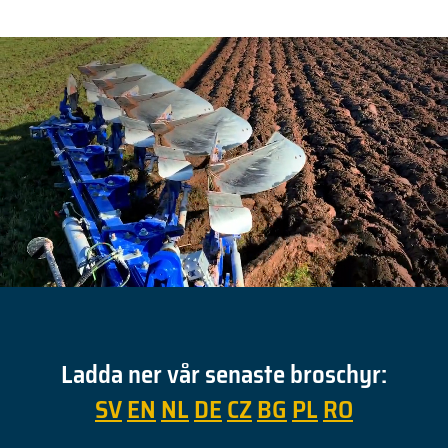
Ladda ner vår senaste broschyr:
SV
EN
NL
DE
CZ
BG
PL
RO