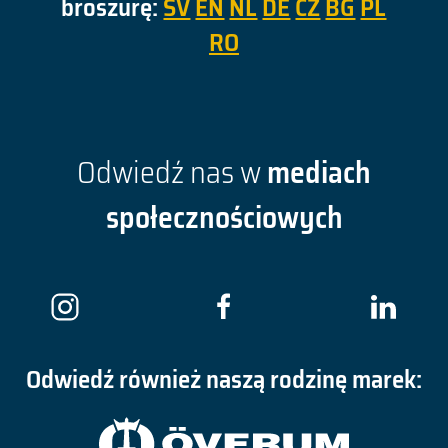
broszurę:
SV
EN
NL
DE
CZ
BG
PL
RO
Odwiedź nas w
mediach
społecznościowych
Odwiedź również naszą rodzinę marek: