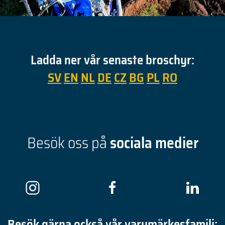
Ladda ner vår senaste broschyr:
SV
EN
NL
DE
CZ
BG
PL
RO
Besök oss på
sociala medier
Besök gärna också vår varumärkesfamilj: